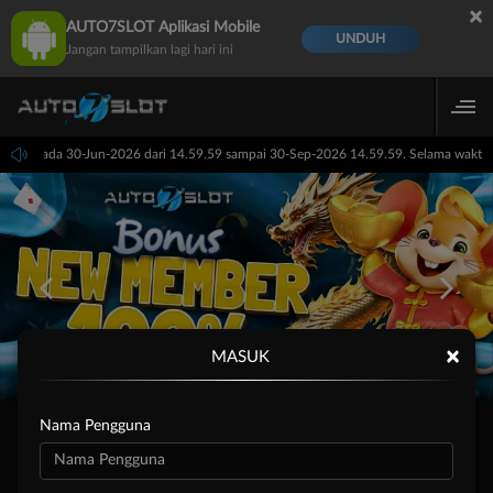
×
AUTO7SLOT Aplikasi Mobile
UNDUH
Jangan tampilkan lagi hari ini
Sports pada 30-Jun-2026 dari 14.59.59 sampai 30-Sep-2026 14.59.59. Selama waktu i
×
MASUK
Nama Pengguna
JACKPOT
PLAY