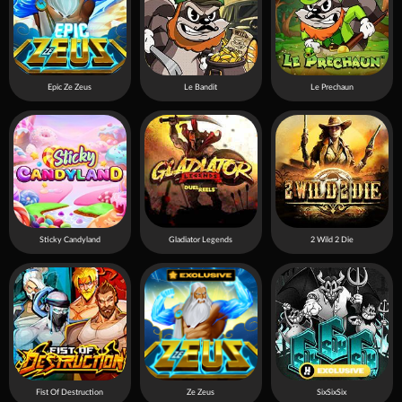
Epic Ze Zeus
Le Bandit
Le Prechaun
Sticky Candyland
Gladiator Legends
2 Wild 2 Die
Fist Of Destruction
Ze Zeus
SixSixSix