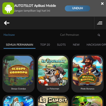
×
AUTO7SLOT Aplikasi Mobile
UNDUH
Jangan tampilkan lagi hari ini
Hacksaw
SEMUA PERMAINAN
TOP 20
SLOTS
NEW
HACKSAW OP
Sleepy Grandpa
Le Fisherman
Pirate Bonanza