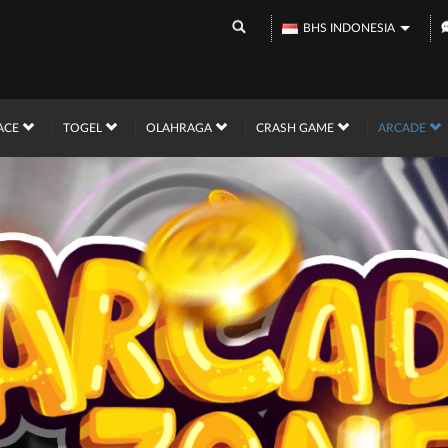
BHS INDONESIA
ACE
TOGEL
OLAHRAGA
CRASH GAME
ARCADE