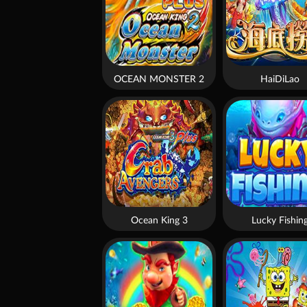
OCEAN MONSTER 2
HaiDiLao
Ocean King 3
Lucky Fishin