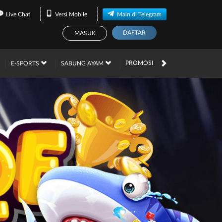
Live Chat
Versi Mobile
Main di Telegram
DAFTAR
MASUK
PROMOSI
E-SPORTS
SABUNG AYAM