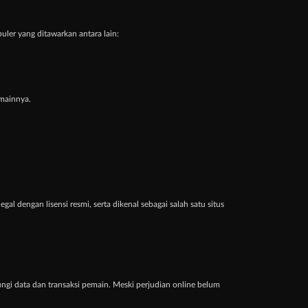
ler yang ditawarkan antara lain:
emainnya.
l dengan lisensi resmi, serta dikenal sebagai salah satu situs
ngi data dan transaksi pemain. Meski perjudian online belum