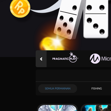
SEMUA PERMAINAN
FISHING