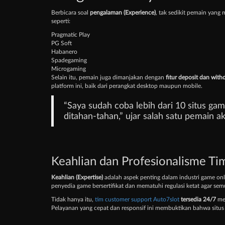
Berbicara soal
pengalaman (Experience)
, tak sedikit pemain yan
seperti:
Pragmatic Play
PG Soft
Habanero
Spadegaming
Microgaming
Selain itu, pemain juga dimanjakan dengan
fitur deposit dan wit
platform ini, baik dari perangkat desktop maupun mobile.
“Saya sudah coba lebih dari 10 situs ga
ditahan-tahan,” ujar salah satu pemain ak
Keahlian dan Profesionalisme Ti
Keahlian (Expertise)
adalah aspek penting dalam industri game onli
penyedia game bersertifikat dan mematuhi regulasi ketat agar semu
Tidak hanya itu,
tim customer support Auto7slot
tersedia 24/7
mel
Pelayanan yang cepat dan responsif ini membuktikan bahwa situs in