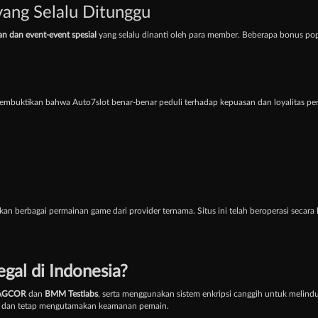
ang Selalu Ditunggu
n dan event-event spesial
yang selalu dinanti oleh para member. Beberapa bonus popu
membuktikan bahwa Auto7slot benar-benar peduli terhadap kepuasan dan loyalitas p
 berbagai permainan game dari provider ternama. Situs ini telah beroperasi secara lega
gal di Indonesia?
AGCOR
dan
BMM Testlabs
, serta menggunakan sistem enkripsi canggih untuk melindu
hore dan tetap mengutamakan keamanan pemain.