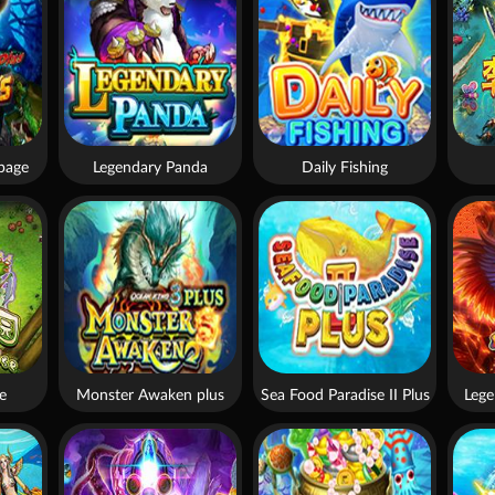
page
Legendary Panda
Daily Fishing
e
Monster Awaken plus
Sea Food Paradise II Plus
Lege