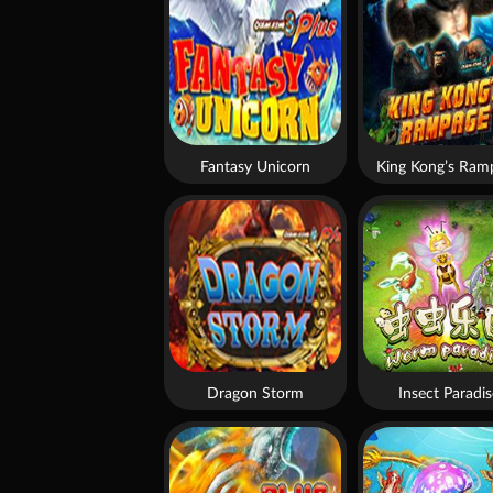
Fantasy Unicorn
King Kong’s Ram
Dragon Storm
Insect Paradis