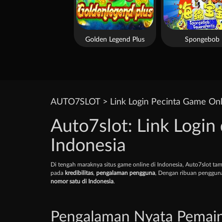
Golden Legend Plus
Spongebob
AUTO7SLOT > Link Login Pecinta Game Onl
Auto7slot: Link Login
Indonesia
Di tengah maraknya situs game online di Indonesia, Auto7slot t
pada
kredibilitas
,
pengalaman pengguna
, Dengan ribuan pengguna 
nomor satu di Indonesia
.
Pengalaman Nyata Pemain: