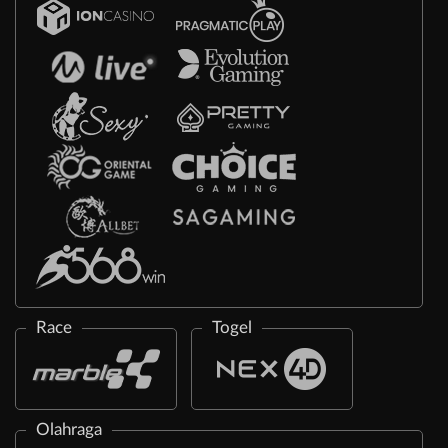
Race
Togel
Olahraga