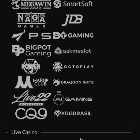
Live Casino