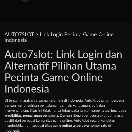
AUTO7SLOT > Link Login Pecinta Game Online
Indonesia
Auto7slot: Link Login dan
Alternatif Pilihan Utama
Pecinta Game Online
Indonesia
Di tengah maraknya situs game online di Indonesia, Auto7slot tampil berbeda
dengan menghadirkan pengalaman bermain yang aman, adil, dan
menyenangkan. Situs ini tidak hanya fokus pada jumlah game, tetapi juga pada
kredibilitas
,
pengalaman pengguna
, Dengan ribuan pengguna aktif dan ulasan
positif dari berbagai komunitas game online, Auto7slot secara konsisten
membuktikan diri sebagai
situs game online terpercaya nomor satu di
Indonesia
.