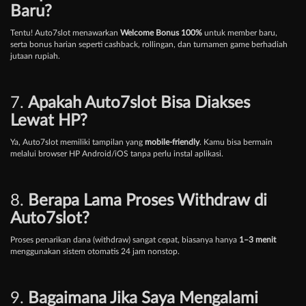
Baru?
Tentu! Auto7slot menawarkan
Welcome Bonus 100%
untuk member baru,
serta bonus harian seperti cashback, rollingan, dan turnamen game berhadiah
jutaan rupiah.
7.
Apakah Auto7slot Bisa Diakses
Lewat HP?
Ya, Auto7slot memiliki tampilan yang
mobile-friendly
. Kamu bisa bermain
melalui browser HP Android/iOS tanpa perlu instal aplikasi.
8.
Berapa Lama Proses Withdraw di
Auto7slot?
Proses penarikan dana (withdraw) sangat cepat, biasanya hanya
1–3 menit
menggunakan sistem otomatis 24 jam nonstop.
9.
Bagaimana Jika Saya Mengalami