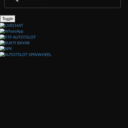
Toggle