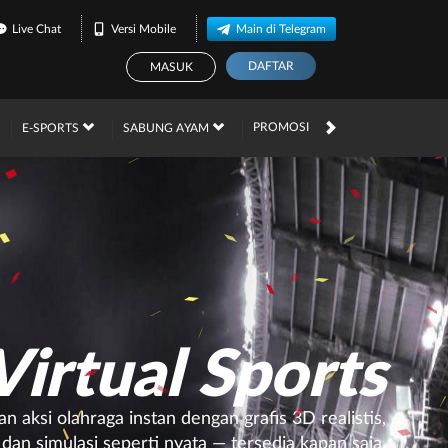
Live Chat
Versi Mobile
Main di Telegram
DAFTAR
MASUK
PROMOSI
E-SPORTS
SABUNG AYAM
Virtual Sports
kan aksi olahraga instan dengan grafis 3D realistis,
 dan simulasi seperti nyata — tersedia kapan saja.