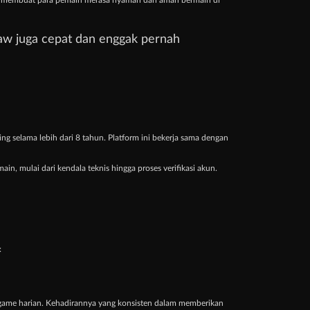
ini membuat para pemain merasa nyaman dan aman bermain di
draw juga cepat dan enggak pernah
ng selama lebih dari 8 tahun. Platform ini bekerja sama dengan
, mulai dari kendala teknis hingga proses verifikasi akun.
:
m game harian. Kehadirannya yang konsisten dalam memberikan