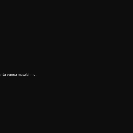
bantu semua masalahmu.