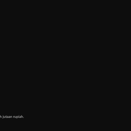
h jutaan rupiah.