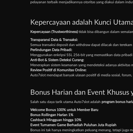
pelayanan terbaik menjadikannya otoritas yang diakui dalam indust
Kepercayaan adalah Kunci Utam
Kepercayaan (Trustworthiness)
tidak bisa dibangun dalam semalam.
Transparansi Data & Transaksi:
Semua transaksi deposit dan withdraw dapat dilacak dan terekam
Perlindungan Data Pribadi:
Menggunakan enkripsi SSL 256-bit yang memastikan data pribadi 
Anti-Bot & Sistem Deteksi Curang:
Menerapkan sistem keamanan yang mendeteksi adanya aktivitas 
Review Positif di Komunitas Online:
Auto7slot mendapat banyak ulasan positif di media sosial, forum,
Bonus Harian dan Event Khusus y
Salah satu daya tarik utama Auto7slot adalah
program bonus haria
Welcome Bonus 100% untuk Member Baru
Bonus Rollingan Harian 1%
Cashback Mingguan hingga 10%
Event Turnamen Game Berhadiah Puluhan Juta Rupiah
Bonus ini tak hanya meningkatkan peluang menang, tetapi juga 