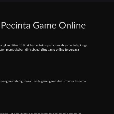
a Pecinta Game Online
gkan. Situs ini tidak hanya fokus pada jumlah game, tetapi juga
isten membuktikan diri sebagai
situs game online terpercaya
e yang mudah digunakan, serta game game dari provider ternama