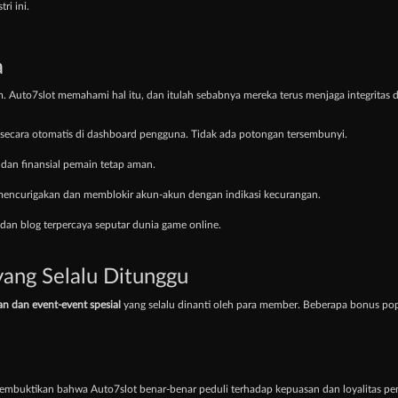
ri ini.
a
 Auto7slot memahami hal itu, dan itulah sebabnya mereka terus menjaga integritas d
 secara otomatis di dashboard pengguna. Tidak ada potongan tersembunyi.
dan finansial pemain tetap aman.
mencurigakan dan memblokir akun-akun dengan indikasi kecurangan.
 dan blog terpercaya seputar dunia game online.
ang Selalu Ditunggu
n dan event-event spesial
yang selalu dinanti oleh para member. Beberapa bonus popu
membuktikan bahwa Auto7slot benar-benar peduli terhadap kepuasan dan loyalitas p