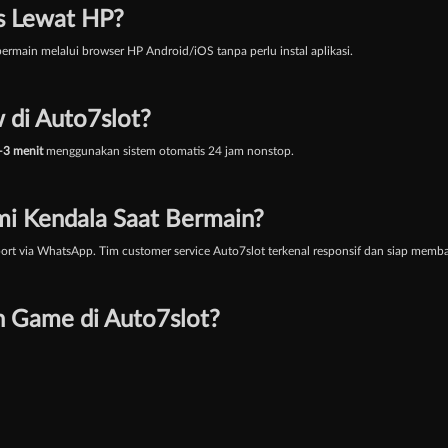
s Lewat HP?
bermain melalui browser HP Android/iOS tanpa perlu instal aplikasi.
 di Auto7slot?
–3 menit
menggunakan sistem otomatis 24 jam nonstop.
mi Kendala Saat Bermain?
ort via WhatsApp. Tim customer service Auto7slot terkenal responsif dan siap mem
n Game di Auto7slot?