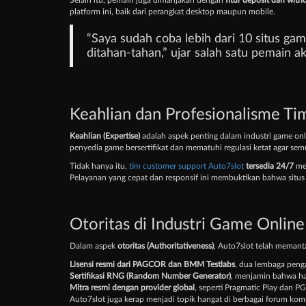
Selain itu, pemain juga dimanjakan dengan
fitur deposit dan wit
platform ini, baik dari perangkat desktop maupun mobile.
“Saya sudah coba lebih dari 10 situs ga
ditahan-tahan,” ujar salah satu pemain ak
Keahlian dan Profesionalisme Ti
Keahlian (Expertise)
adalah aspek penting dalam industri game onli
penyedia game bersertifikat dan mematuhi regulasi ketat agar semu
Tidak hanya itu,
tim customer support Auto7slot
tersedia 24/7
mel
Pelayanan yang cepat dan responsif ini membuktikan bahwa situs in
Otoritas di Industri Game Online
Dalam aspek
otoritas (Authoritativeness)
, Auto7slot telah memantap
Lisensi resmi dari PAGCOR dan BMM Testlabs
, dua lembaga penga
Sertifikasi RNG (Random Number Generator)
, menjamin bahwa has
Mitra resmi dengan provider global
, seperti Pragmatic Play dan PG
Auto7slot juga kerap menjadi topik hangat di berbagai forum ko