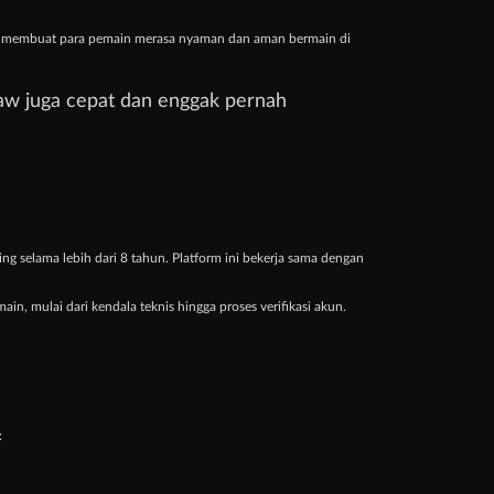
ini membuat para pemain merasa nyaman dan aman bermain di
draw juga cepat dan enggak pernah
ng selama lebih dari 8 tahun. Platform ini bekerja sama dengan
, mulai dari kendala teknis hingga proses verifikasi akun.
: