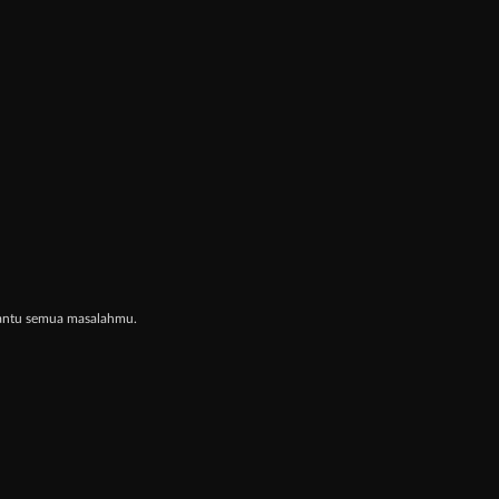
bantu semua masalahmu.