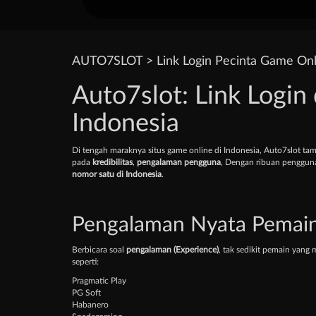
AUTO7SLOT > Link Login Pecinta Game Onl
Auto7slot: Link Login
Indonesia
Di tengah maraknya situs game online di Indonesia, Auto7slot t
pada
kredibilitas
,
pengalaman pengguna
, Dengan ribuan pengguna 
nomor satu di Indonesia
.
Pengalaman Nyata Pemain:
Berbicara soal
pengalaman (Experience)
, tak sedikit pemain yan
seperti:
Pragmatic Play
PG Soft
Habanero