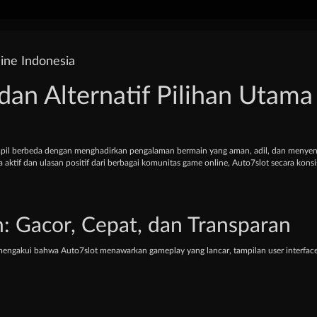
ine Indonesia
 dan Alternatif Pilihan Utam
ampil berbeda dengan menghadirkan pengalaman bermain yang aman, adil, dan menyenan
aktif dan ulasan positif dari berbagai komunitas game online, Auto7slot secara kons
 Gacor, Cepat, dan Transparan
g mengakui bahwa Auto7slot menawarkan gameplay yang lancar, tampilan user interfac