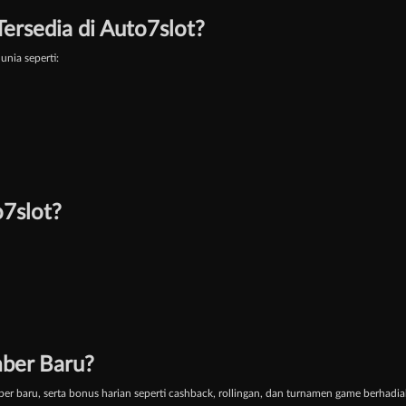
ersedia di Auto7slot?
nia seperti:
o7slot?
ber Baru?
r baru, serta bonus harian seperti cashback, rollingan, dan turnamen game berhadia