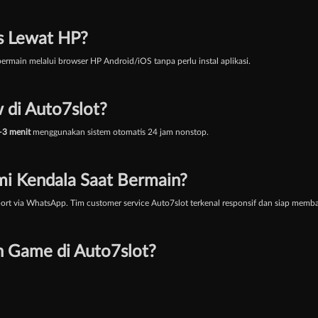
s Lewat HP?
bermain melalui browser HP Android/iOS tanpa perlu instal aplikasi.
 di Auto7slot?
–3 menit
menggunakan sistem otomatis 24 jam nonstop.
mi Kendala Saat Bermain?
ort via WhatsApp. Tim customer service Auto7slot terkenal responsif dan siap mem
n Game di Auto7slot?