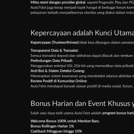
Mitra resmi dengan provider global
, seperti Pragmatic Play dan PG
Auto7slot juga kerap menjadi topik hangat di berbagai forum ko
pelayanan terbaik menjadikannya otoritas yang diakui dalam indust
Kepercayaan adalah Kunci Utam
Kepercayaan (Trustworthiness)
tidak bisa dibangun dalam semalam.
Transparansi Data & Transaksi:
Semua transaksi deposit dan withdraw dapat dilacak dan terekam
Perlindungan Data Pribadi:
Menggunakan enkripsi SSL 256-bit yang memastikan data pribadi 
Anti-Bot & Sistem Deteksi Curang:
Menerapkan sistem keamanan yang mendeteksi adanya aktivitas 
Review Positif di Komunitas Online:
Auto7slot mendapat banyak ulasan positif di media sosial, forum,
Bonus Harian dan Event Khusus y
Salah satu daya tarik utama Auto7slot adalah
program bonus haria
Welcome Bonus 100% untuk Member Baru
Bonus Rollingan Harian 1%
Cashback Mingguan hingga 10%