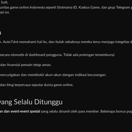
 Soft.
munitas game online Indonesia seperti Slotmania ID, Kaskus Game, dan grup Telegra
ri ini.
a
 Auto7slot memahami hal itu, dan itulah sebabnya mereka terus menjaga integritas d
 secara otomatis di dashboard pengguna. Tidak ada potongan tersembunyi.
dan finansial pemain tetap aman.
mencurigakan dan memblokir akun-akun dengan indikasi kecurangan.
 dan blog terpercaya seputar dunia game online.
ang Selalu Ditunggu
n dan event-event spesial
yang selalu dinanti oleh para member. Beberapa bonus popu