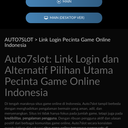
MAIN
MAIN (DESKTOP VER)
AUTO7SLOT > Link Login Pecinta Game Online
Indonesia
Auto7slot: Link Login dan
Alternatif Pilihan Utama
Pecinta Game Online
Indonesia
Di tengah maraknya situs game online di Indonesia, Auto7slot tampil berbeda
dengan menghadirkan pengalaman bermain yang aman, adil, dan
menyenangkan. Situs ini tidak hanya fokus pada jumlah game, tetapi juga pada
kredibilitas
,
pengalaman pengguna
, Dengan ribuan pengguna aktif dan ulasan
positif dari berbagai komunitas game online, Auto7slot secara konsisten